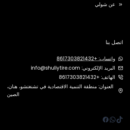
عن شولي
اتصل بنا
واتساب: +8617303821432
البريد الإلكتروني: info@shuliytire.com
الهاتف: +8617303821432
العنوان: منطقة التنمية الاقتصادية في تشنغتشو، هنان،
الصين
تيك توك
واتساب
فيسبوك