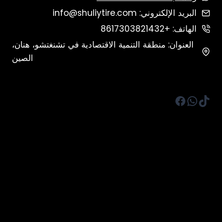
البريد الإلكتروني: info@shuliytire.com
الهاتف: +8617303821432
العنوان: منطقة التنمية الاقتصادية في تشنغتشو، هنان،
الصين
تيك توك
واتساب
فيسبوك