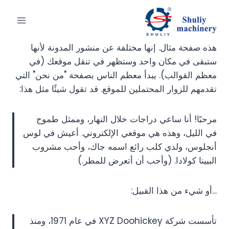
لتجاوز
لى
لمحتوى
هذه صفحة مثال. إنها مختلفة عن منشور المدونة لأنها
ستبقى في مكان واحد وستظهر في تنقل موقعك (في
معظم القوالب). يبدأ معظم الناس بصفحة "من نحن" التي
تقدمهم للزوار المحتملين للموقع. قد تقول شيئًا مثل هذا:
مرحبًا! أنا ساعي دراجات خلال النهار، وممثل طموح
في الليل، وهذه هي موقعي الإلكتروني. أعيش في لوس
أنجلوس، ولدي كلب رائع اسمه جاك، وأحب مشروب
البيينا كولادا. (وأحب أن أتعرض للمطر.)
...أو شيء من هذا القبيل:
تأسست شركة XYZ Doohickey في عام 1971، ومنذ