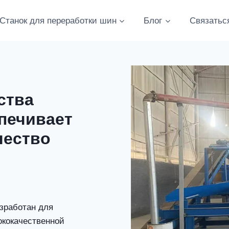
Станок для переработки шин
Блог
Связатьс
ства
печивает
чество
зработан для
ококачественной