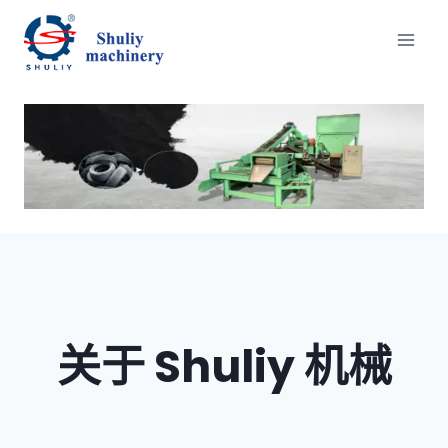
跳
到
内
容
关于 Shuliy 机械