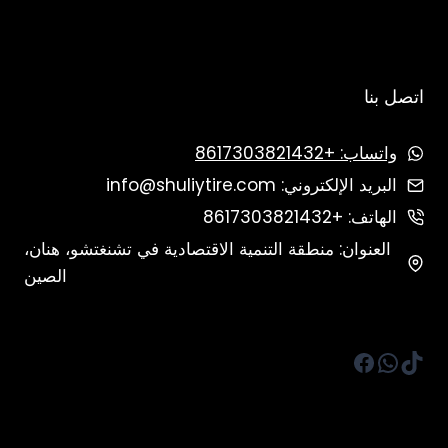
اتصل بنا
واتساب: +8617303821432
البريد الإلكتروني: info@shuliytire.com
الهاتف: +8617303821432
العنوان: منطقة التنمية الاقتصادية في تشنغتشو، هنان،
الصين
تيك توك
واتساب
فيسبوك