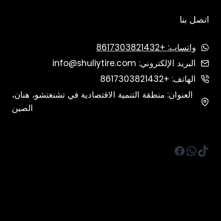
اتصل بنا
واتساب: +8617303821432
البريد الإلكتروني: info@shuliytire.com
الهاتف: +8617303821432
العنوان: منطقة التنمية الاقتصادية في تشنغتشو، هنان،
الصين
تيك توك
واتساب
فيسبوك