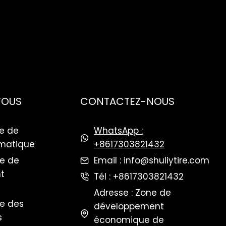
VOUS
CONTACTEZ-NOUS
e de
WhatsApp :
matique
+8617303821432
ge de
Email : info@shuliytire.com
t
Tél : +8617303821432
Adresse : Zone de
ge des
développement
s
économique de