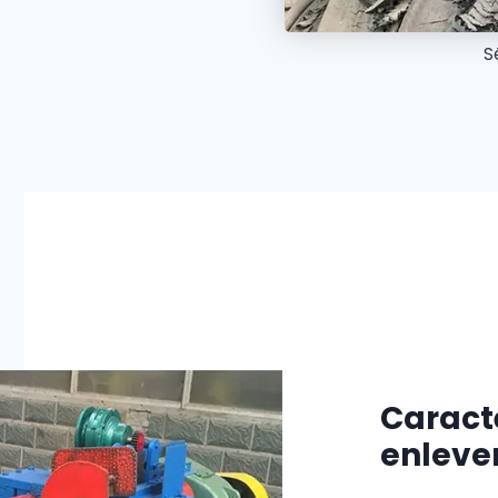
S
Caract
enlever