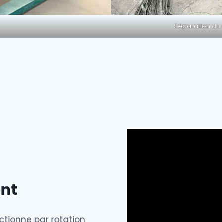
Séparation du
ent
ctionne par rotation