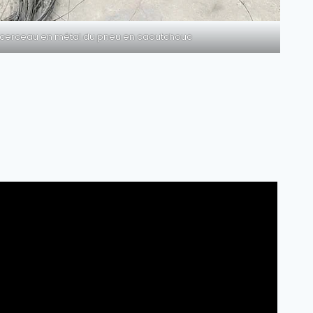
 cerceau en métal du pneu en caoutchouc