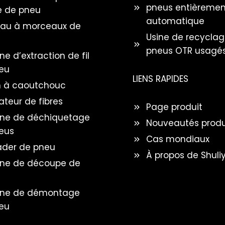
pneus entièremen
 de pneu
automatique
au à morceaux de
Usine de recycla
pneus OTR usagé
e d’extraction de fil
eu
LIENS RAPIDES
n à caoutchouc
ateur de fibres
Page produit
ne de déchiquetage
Nouveautés produ
eus
Cas mondiaux
der de pneu
À propos de Shuli
ne de découpe de
ne de démontage
eu