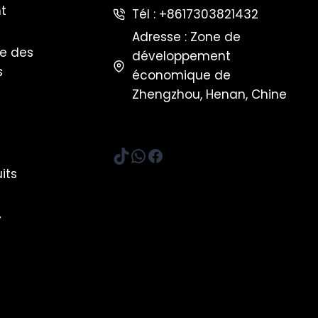
t
Tél : +8617303821432
Adresse : Zone de
ge des
développement
s
économique de
Zhengzhou, Henan, Chine
TikTok
WhatsApp
Facebook
its
y