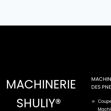
MACHINE
MACHINERIE
DES PN
SHULIY®
Coupe
Machi