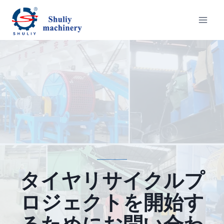
内
容
を
ス
キ
ッ
プ
タイヤリサイクルプ
ロジェクトを開始す