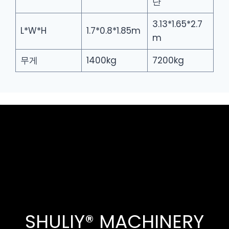
단
3.13*1.65*2.7
L*W*H
1.7*0.8*1.85m
m
무게
1400kg
7200kg
SHULIY® MACHINERY