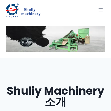
Skip
to
content
Shuliy Machinery
소개