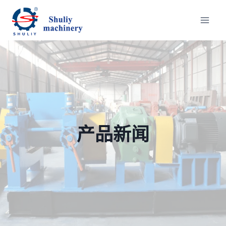
跳
到
内
容
产品新闻