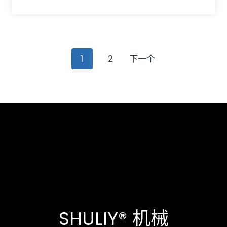
Posts
1
2
下一个
navigation
SHULIY® 机械