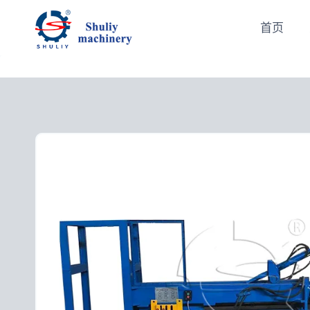
跳
到
首页
内
容