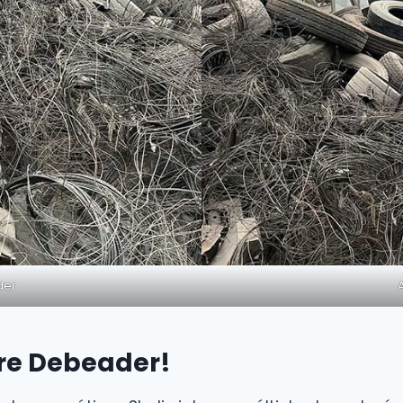
der
Tire Debeader!