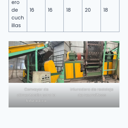
ero
de
16
16
18
20
18
cuch
illas
Conveyor de
trituradora de reciclaje
alimentación para la
de neumáticos
trituradora