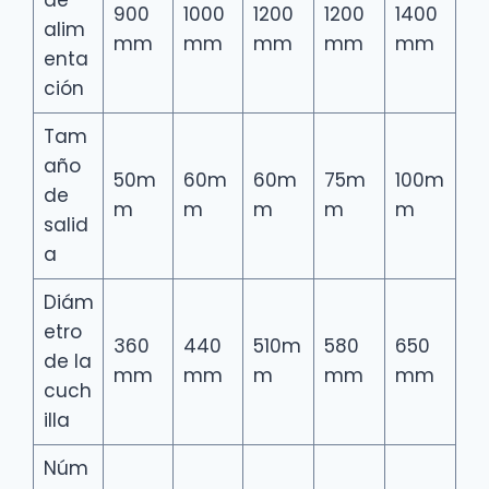
de
900
1000
1200
1200
1400
alim
mm
mm
mm
mm
mm
enta
ción
Tam
año
50m
60m
60m
75m
100m
de
m
m
m
m
m
salid
a
Diám
etro
360
440
510m
580
650
de la
mm
mm
m
mm
mm
cuch
illa
Núm