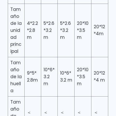
Tam
año
de la
4*2.2
5*2.6
5*2.6
20*10
20*12
unid
*2.8
*3.2
*3.2
*3.5
*4m
ad
m
m
m
m
princ
ipal
Tam
año
10*6*
20*10
9*5*
10*6*
20*12
de la
3.2
*3.5
2.8m
3.2 m
*4 m
huell
m
m
a
Tam
año
＜
＜
＜
＜
＜