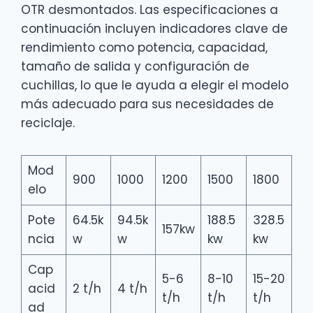
OTR desmontados. Las especificaciones a
continuación incluyen indicadores clave de
rendimiento como potencia, capacidad,
tamaño de salida y configuración de
cuchillas, lo que le ayuda a elegir el modelo
más adecuado para sus necesidades de
reciclaje.
Mod
900
1000
1200
1500
1800
elo
Pote
64.5k
94.5k
188.5
328.5
157kw
ncia
w
w
kw
kw
Cap
5-6
8-10
15-20
acid
2 t/h
4 t/h
t/h
t/h
t/h
ad