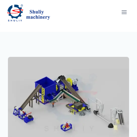
内
容
を
ス
キ
ッ
プ