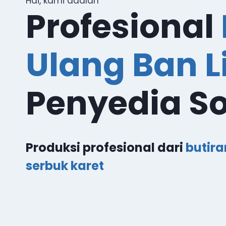
Hai, kami adalah
Profesional
Ulang Ban 
Penyedia So
Produksi profesional dari
butira
serbuk karet