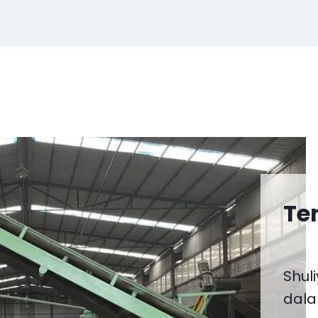
Te
Shul
dala