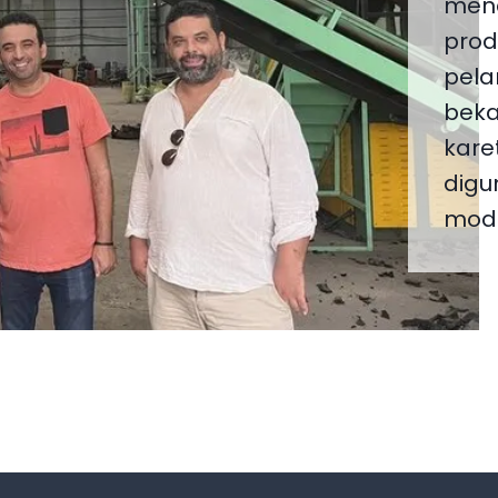
mena
prod
pela
beka
kare
digu
modi