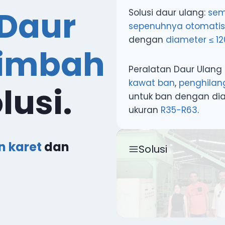
Daur
Solusi daur ulang:
sem
sepenuhnya otomatis
dengan
diameter ≤ 
Limbah
Peralatan Daur Ulan
kawat ban
,
penghilan
lusi.
untuk ban dengan di
ukuran
R35-R63
.
n karet
dan
Solusi