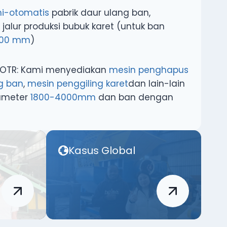
i-otomatis
pabrik daur ulang ban,
jalur produksi bubuk karet (untuk ban
1200 mm
)
g OTR: Kami menyediakan
mesin penghapus
g ban
,
mesin penggiling karet
dan lain-lain
ameter
1800-4000mm
dan ban dengan
Kasus Global