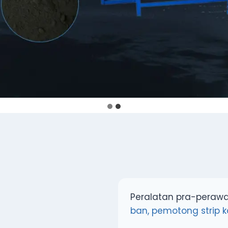
Peralatan pra-peraw
ban, pemotong strip 