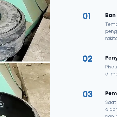
01
Ban
Temp
peng
raki
02
Peny
Pisau
di m
03
Pem
Saat
dido
ban 