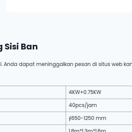
Sisi Ban
nsi. Anda dapat meninggalkan pesan di situs web k
4KW+0.75KW
40pcs/jam
∮650-1250 mm
1.8m*1.3m*1.6m