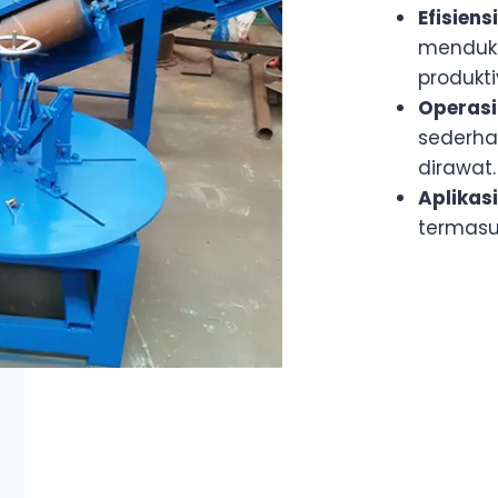
Efisiens
menduku
produkti
Operas
sederh
dirawat.
Aplikas
termasu