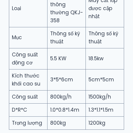
Máy cắt lốp
thông
Loại
được cập
thường QKJ-
nhật
358
Thông số kỹ
Thông số kỹ
Mục
thuật
thuật
Công suất
5.5 KW
18.5kw
động cơ
Kích thước
3*5*6cm
5cm*5cm
khối cao su
Công suất
800kg/h
1500kg/h
D*R*C
1.0*0.8*1.4m
1.3*1.1*1.5m
Trọng lượng
800kg
1200kg