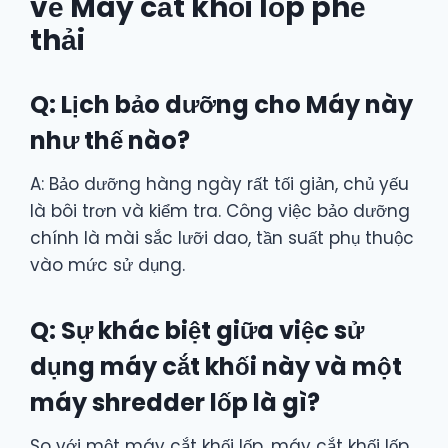
về Máy cắt khối lốp phế
thải
Q: Lịch bảo dưỡng cho Máy này
như thế nào?
A: Bảo dưỡng hàng ngày rất tối giản, chủ yếu
là bôi trơn và kiểm tra. Công việc bảo dưỡng
chính là mài sắc lưỡi dao, tần suất phụ thuộc
vào mức sử dụng.
Q: Sự khác biệt giữa việc sử
dụng máy cắt khối này và một
máy shredder lốp là gì?
So với một máy cắt khối lốp, máy cắt khối lốp