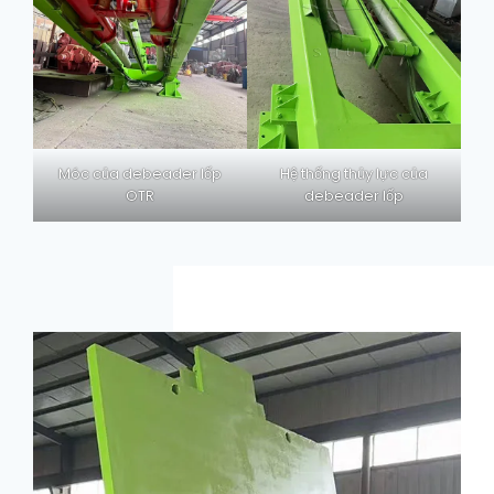
Móc của debeader lốp
Hệ thống thủy lực của
OTR
debeader lốp