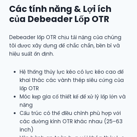
Các tính năng & Lợi ích
của Debeader Lốp OTR
Debeader lốp OTR chịu tải nặng của chúng
tôi được xây dựng để chắc chắn, bền bỉ và
hiệu suất ổn định.
Hệ thống thủy lực kéo có lực kéo cao để
khai thác các vành thép siêu cứng của
lốp OTR
Móc kẹp gia cố thiết kế để xử lý lốp lớn và
nặng
Cấu trúc có thể điều chỉnh phù hợp với
các đường kính OTR khác nhau (25–63
inch)