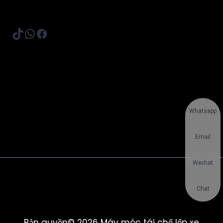
TikTok
WhatsApp
Facebook
Whatsapp
Email
Wechat
Chat
Bản quyền© 2026 Máy móc tái chế lốp xe