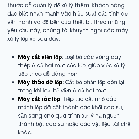
thước dễ quản lý để xử lý thêm. Khách hàng
đặc biệt nhấn mạnh vào hiệu suất cắt, tính dễ
vận hành và độ bền của thiết bị. Theo những
yêu cầu này, chúng tôi khuyến nghị các máy
xử lý lốp xe sau đây:
Máy cắt viền lốp
: Loại bỏ các vòng dây
thép ở cả hai mặt của lốp, giúp việc xử lý
tiếp theo dễ dàng hơn.
Máy tháo dỡ lốp
: Cắt bỏ phần lốp còn lại
trong khi loại bỏ viền ở cả hai mặt.
Máy cắt rác lốp
: Tiếp tục cắt nhỏ các
mảnh lốp đã cắt thành các khối cao su,
sẵn sàng cho quá trình xử lý hạ nguồn
thành bột cao su hoặc các vật liệu tái chế
khác.