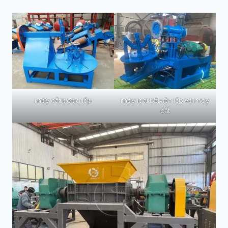
máy cắt bead lốp
máy loại bỏ viền lốp và máy
cắt