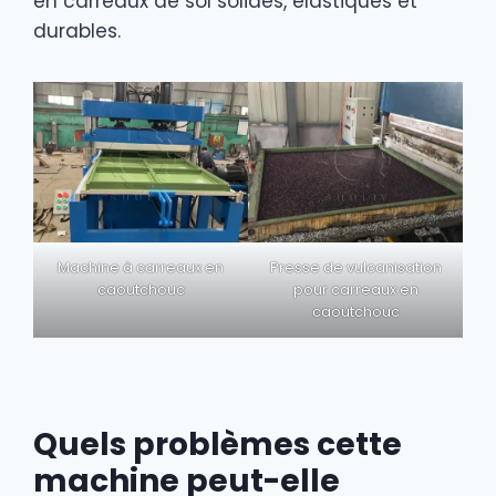
en carreaux de sol solides, élastiques et
durables.
Machine à carreaux en
Presse de vulcanisation
caoutchouc
pour carreaux en
caoutchouc
Quels problèmes cette
machine peut-elle